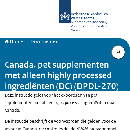
Naar de homepage van NVWA
Nederlandse Voedsel- en
Warenautoriteit
Ministerie van Landbouw,
Visserij, Voedselzekerheid en
Natuur
Home
Documenten
Vu
Canada, pet supplementen
met alleen highly processed
ingrediënten (DC) (DPDL-270)
Deze instructie geldt voor het exporteren van pet
supplementen met alleen
highly processed
ingrediënten naar
Canada.
De instructie beschrijft de voorwaarden die gelden voor de
invoer in Canada, de controles die de NVWA hiervoor moet