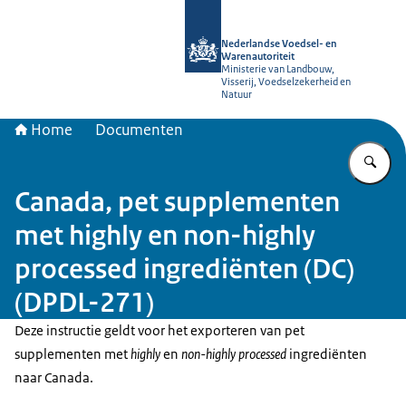
Naar de homepage van NVWA
Nederlandse Voedsel- en
Warenautoriteit
Ministerie van Landbouw,
Visserij, Voedselzekerheid en
Natuur
Home
Documenten
Vu
Canada, pet supplementen
met highly en non-highly
processed ingrediënten (DC)
(DPDL-271)
Deze instructie geldt voor het exporteren van pet
supplementen met
highly
en
non-highly processed
ingrediënten
naar Canada.