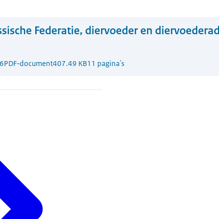
sische Federatie, diervoeder en diervoedera
6
PDF-document
407.49 KB
11 pagina's