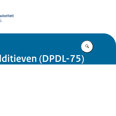
utoriteit
j,
Vul in wat u z
dditieven (DPDL-75)