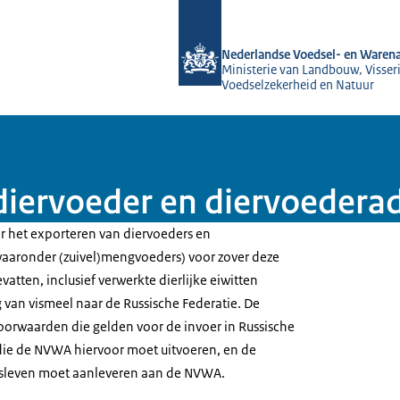
Naar de homepage van NVWA
Nederlandse Voedsel- en Warena
Ministerie van Landbouw, Visseri
Voedselzekerheid en Natuur
 diervoeder en diervoedera
or het exporteren van diervoeders en
aaronder (zuivel)mengvoeders) voor zover deze
vatten, inclusief verwerkte dierlijke eiwitten
 van vismeel naar de Russische Federatie. De
 voorwaarden die gelden voor de invoer in Russische
 die de NVWA hiervoor moet uitvoeren, en de
jfsleven moet aanleveren aan de NVWA.