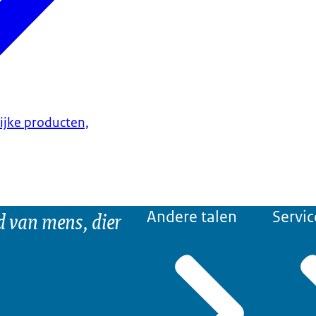
lijke producten,
d van mens, dier
Andere talen
Servic