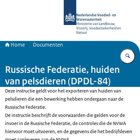
Naar de homepage van NVWA
Nederlandse Voedsel- en
Warenautoriteit
Ministerie van Landbouw,
Visserij, Voedselzekerheid en
Natuur
Home
Documenten
Vu
Russische Federatie, huiden
van pelsdieren (DPDL-84)
Deze instructie geldt voor het exporteren van huiden van
pelsdieren die een bewerking hebben ondergaan naar de
Russische Federatie.
De instructie beschrijft de voorwaarden die gelden voor de
invoer in de Russische Federatie, de controles die de NVWA
hiervoor moet uitvoeren, en de gegevens die het bedrijfsleven
moet aanleveren aan de NVWA.