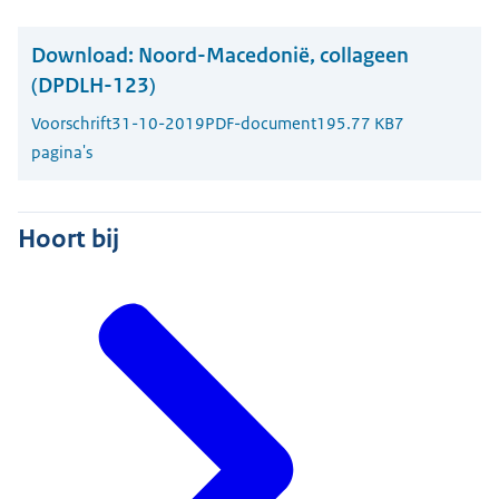
Download:
Noord-Macedonië, collageen
(DPDLH-123)
Voorschrift
31-10-2019
PDF-document
195.77 KB
7
pagina's
Hoort bij