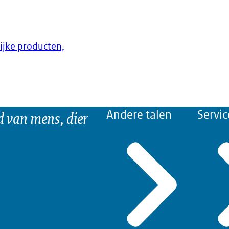
lijke producten,
d van mens, dier
Andere talen
Servic