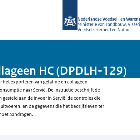
Naar de homepage van NVWA
Nederlandse Voedsel- en Warena
Ministerie van Landbouw, Visseri
Voedselzekerheid en Natuur
collageen HC (DPDLH-129)
or het exporteren van gelatine en collageen
sumptie naar Servië. De instructie beschrijft de
gesteld aan de invoer in Servië, de controles die
itvoeren, en de gegevens die het bedrijfsleven ter
moet aandragen.