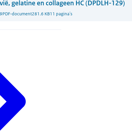
vië, gelatine en collageen HC (DPDLH-129)
9
PDF-document
281.6 KB
11 pagina's