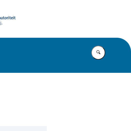
utoriteit
j,
Vul in wat u z