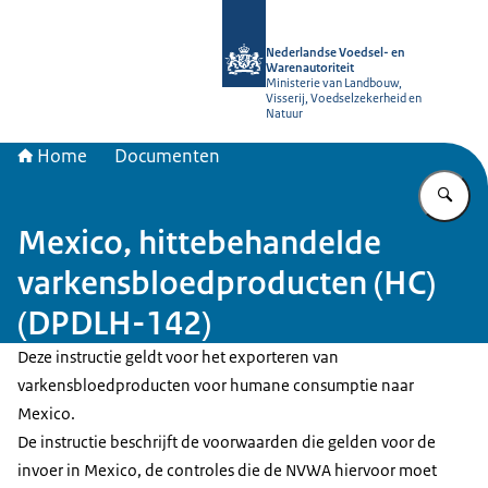
Naar de homepage van NVWA
Nederlandse Voedsel- en
Warenautoriteit
Ministerie van Landbouw,
Visserij, Voedselzekerheid en
Natuur
Home
Documenten
Vu
Mexico, hittebehandelde
varkensbloedproducten (HC)
(DPDLH-142)
Deze instructie geldt voor het exporteren van
varkensbloedproducten voor humane consumptie naar
Mexico.
De instructie beschrijft de voorwaarden die gelden voor de
invoer in Mexico, de controles die de NVWA hiervoor moet