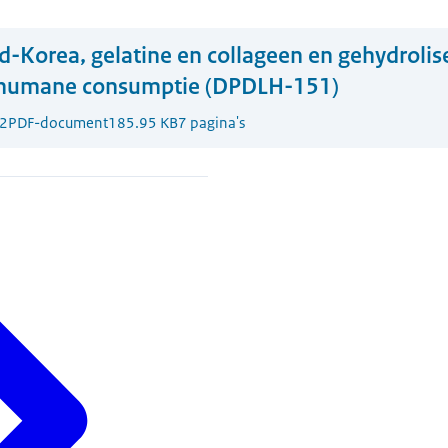
d-Korea, gelatine en collageen en gehydrolis
 humane consumptie (DPDLH-151)
2
PDF-document
185.95 KB
7 pagina's