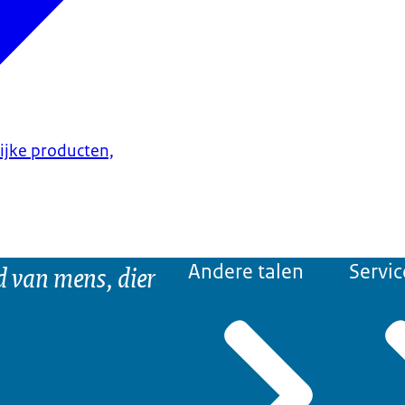
lijke producten,
d van mens, dier
Andere talen
Servic