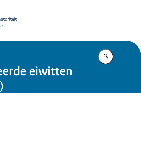
utoriteit
j,
Vul in wat u z
eerde eiwitten
)