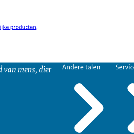
lijke producten,
d van mens, dier
Andere talen
Servic