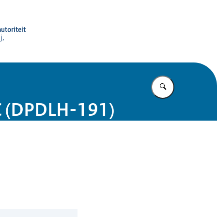
utoriteit
j,
Vul in wat u z
HC (DPDLH-191)