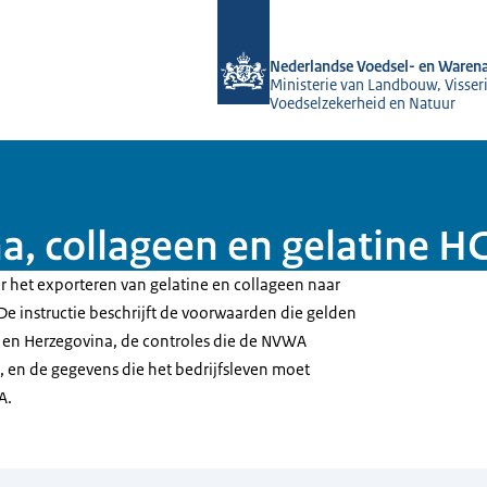
Naar de homepage van NVWA
Nederlandse Voedsel- en Warena
Ministerie van Landbouw, Visseri
Voedselzekerheid en Natuur
a, collageen en gelatine 
or het exporteren van gelatine en collageen naar
De instructie beschrijft de voorwaarden die gelden
ë en Herzegovina, de controles die de NVWA
, en de gegevens die het bedrijfsleven moet
A.