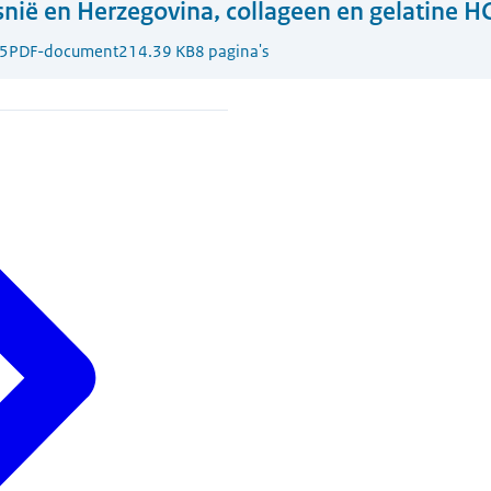
nië en Herzegovina, collageen en gelatine 
5
PDF-document
214.39 KB
8 pagina's