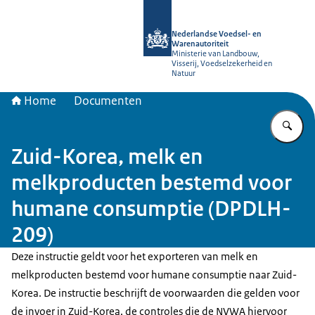
Naar de homepage van NVWA
Nederlandse Voedsel- en
Warenautoriteit
Ministerie van Landbouw,
Visserij, Voedselzekerheid en
Natuur
Home
Documenten
Vu
Zuid-Korea, melk en
melkproducten bestemd voor
humane consumptie (DPDLH-
209)
Deze instructie geldt voor het exporteren van melk en
melkproducten bestemd voor humane consumptie naar Zuid-
Korea. De instructie beschrijft de voorwaarden die gelden voor
de invoer in Zuid-Korea, de controles die de NVWA hiervoor