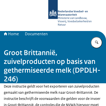
Naar de homepage van NVWA
Nederlandse Voedsel- en
Warenautoriteit
Ministerie van Landbouw,
Visserij, Voedselzekerheid en
Natuur
Home
Documenten
Vu
Groot Brittannië,
zuivelproducten op basis van
gethermiseerde melk (DPDLH-
246)
Deze instructie geldt voor het exporteren van zuivelproducten
gemaakt van gethermiseerde melk naar Groot-Brittannië. De
instructie beschrijft de voorwaarden die gelden voor de invoer
in Groot-Brittannië, de controles die de NVWA hiervoor moet