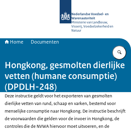
Naar de homepage van NVWA
Nederlandse Voedsel- en
Warenautoriteit
Ministerie van Landbouw,
Visserij, Voedselzekerheid en
Natuur
Home
Documenten
Vu
Hongkong, gesmolten dierlijke
vetten (humane consumptie)
(DPDLH-248)
Deze instructie geldt voor het exporteren van gesmolten
dierlijke vetten van rund, schaap en varken, bestemd voor
menselijke consumptie naar Hongkong. De instructie beschrijft
de voorwaarden die gelden voor de invoer in Hongkong, de
controles die de NVWA hiervoor moet uitvoeren, en de