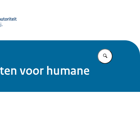
utoriteit
j,
Vul in wat u z
ucten voor humane