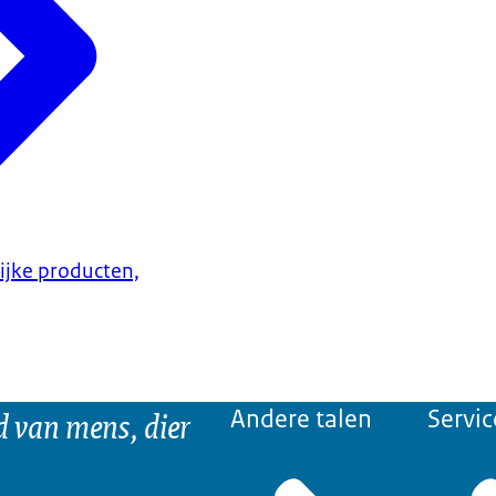
lijke producten,
d van mens, dier
Andere talen
Servic