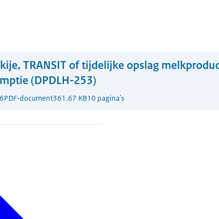
kije, TRANSIT of tijdelijke opslag melkprodu
mptie (DPDLH-253)
6
PDF-document
361.67 KB
10 pagina's