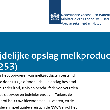
Naar de homepage van NVWA
Nederlandse Voedsel- en Warena
Ministerie van Landbouw, Visseri
Voedselzekerheid en Natuur
tijdelijke opslag melkprod
253)
oor het doorvoeren van melkproducten bestemd
door Turkije of voor tijdelijke opslag bestemd
n ander land/schip en beschrijft de voorwaarden
e doorvoer en tijdelijke opslag in Turkije, de
n/of het COKZ hiervoor moet uitvoeren, en de
fsleven moet aanleveren aan de NVWA en/of het