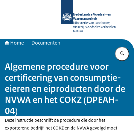
Naar de homepage van NVWA
Nederlandse Voedsel- en
Warenautoriteit
Ministerie van Landbouw,
Visserij, Voedselzekerheid en
Natuur
Home
Documenten
Vu
Algemene procedure voor
certificering van consumptie-
eieren en eiproducten door de
NVWA en het COKZ (DPEAH-
04)
Deze instructie beschrijft de procedure die door het
exporterend bedrijf, het COKZ en de NVWA gevolgd moet