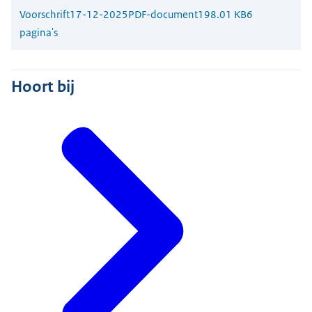
Voorschrift
17-12-2025
PDF-document
198.01 KB
6
pagina's
Hoort bij