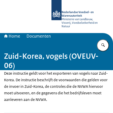
Naar de homepage van NVWA
Nederlandse Voedsel- en
Warenautoriteit
Ministerie van Landbouw,
Visserij, Voedselzekerheid en
Natuur
Home
Documenten
Vu
Zuid-Korea, vogels (OVEUV-
06)
Deze instructie geldt voor het exporteren van vogels naar Zuid-
Korea. De instructie beschrijft de voorwaarden die gelden voor
de invoer in Zuid-Korea, de controles die de NVWA hiervoor
moet uitvoeren, en de gegevens die het bedrijfsleven moet
aanleveren aan de NVWA.