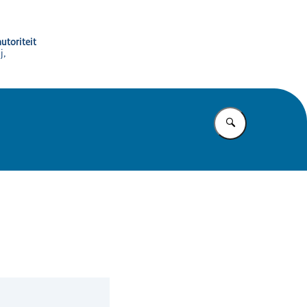
utoriteit
j,
Vul in wat u z