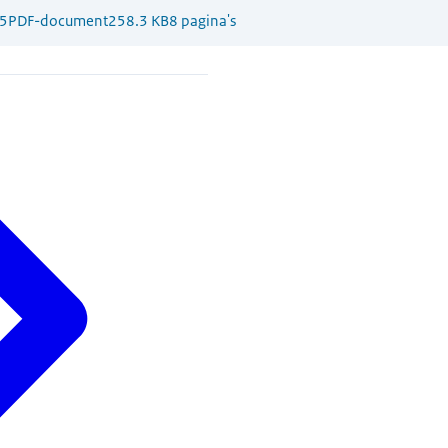
5
PDF-document
258.3 KB
8 pagina's