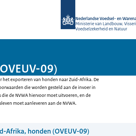
Naar de homepage van NVWA
Nederlandse Voedsel- en Warena
Ministerie van Landbouw, Visseri
Voedselzekerheid en Natuur
 (OVEUV-09)
or het exporteren van honden naar Zuid-Afrika. De
 voorwaarden die worden gesteld aan de invoer in
es die de NVWA hiervoor moet uitvoeren, en de
jfsleven moet aanleveren aan de NVWA.
d-Afrika, honden (OVEUV-09)