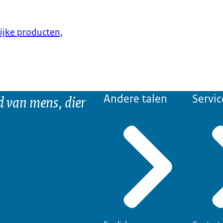
lijke producten,
d van mens, dier
Andere talen
Servic