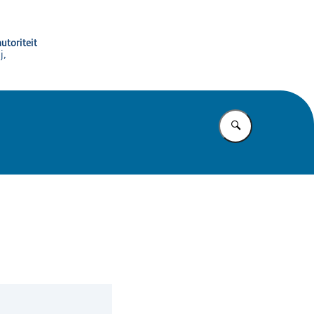
utoriteit
j,
Vul in wat u z