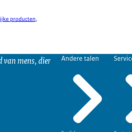
lijke producten,
d van mens, dier
Andere talen
Servic