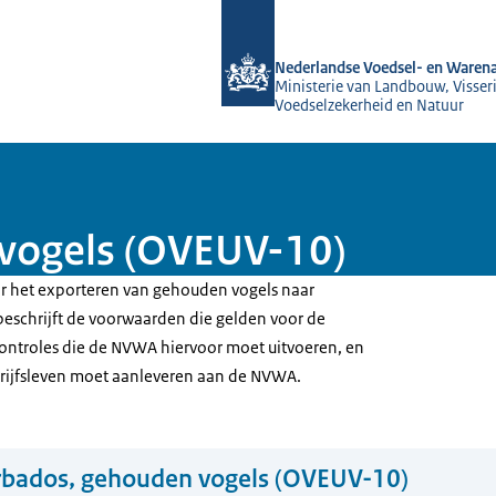
Naar de homepage van NVWA
Nederlandse Voedsel- en Warena
Ministerie van Landbouw, Visseri
Voedselzekerheid en Natuur
vogels (OVEUV-10)
oor het exporteren van gehouden vogels naar
 beschrijft de voorwaarden die gelden voor de
controles die de NVWA hiervoor moet uitvoeren, en
drijfsleven moet aanleveren aan de NVWA.
rbados, gehouden vogels (OVEUV-10)