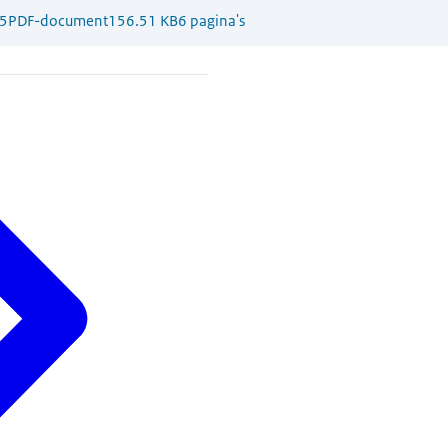
5
PDF-document
156.51 KB
6 pagina's