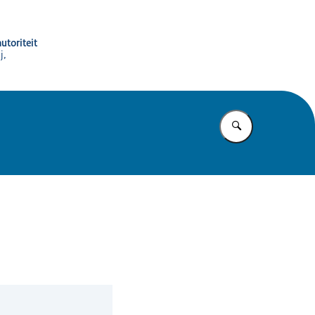
utoriteit
j,
Vul in wat u z