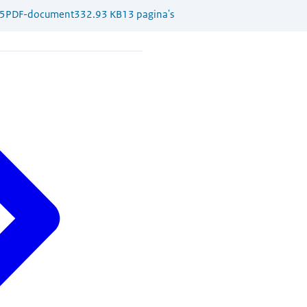
5
PDF-document
332.93 KB
13 pagina's