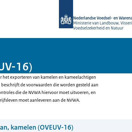
Naar de homepage van NVWA
Nederlandse Voedsel- en Warena
Ministerie van Landbouw, Visseri
Voedselzekerheid en Natuur
UV-16)
oor het exporteren van kamelen en kameelachtigen
ie beschrijft de voorwaarden die worden gesteld aan
controles die de NVWA hiervoor moet uitvoeren, en
drijfsleven moet aanleveren aan de NVWA.
pan, kamelen (OVEUV-16)