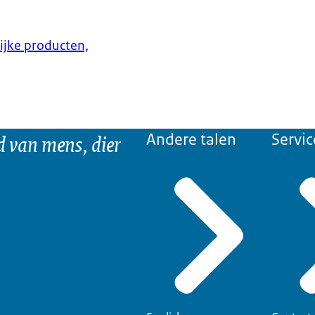
lijke producten,
d van mens, dier
Andere talen
Servic