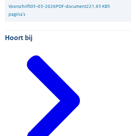
Voorschrift
05-03-2026
PDF-document
221.93 KB
5
pagina's
Hoort bij