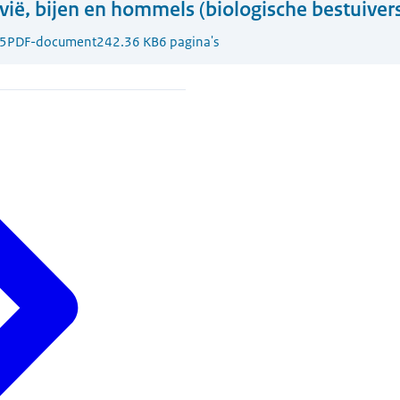
vië, bijen en hommels (biologische bestuive
5
PDF-document
242.36 KB
6 pagina's