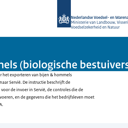
Naar de homepage van NVWA
Nederlandse Voedsel- en Warena
Ministerie van Landbouw, Visseri
Voedselzekerheid en Natuur
mels (biologische bestuive
oor het exporteren van bijen & hommels
naar Servië. De instructie beschrijft de
oor de invoer in Servië, de controles die de
oeren, en de gegevens die het bedrijfsleven moet
A.