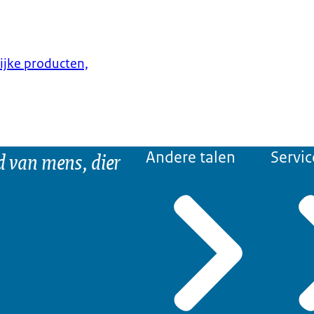
lijke producten,
d van mens, dier
Andere talen
Servic