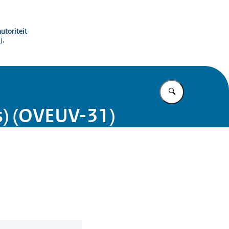
utoriteit
j,
Vul in wat u z
rs) (OVEUV-31)