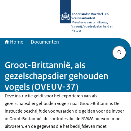
Naar de homepage van NVWA
Nederlandse Voedsel- en
Warenautoriteit
Ministerie van Landbouw,
Visserij, Voedselzekerheid en
Natuur
Home
Documenten
Vu
Groot-Brittannië, als
gezelschapsdier gehouden
vogels (OVEUV-37)
Deze instructie geldt voor het exporteren van als
gezelschapsdier gehouden vogels naar Groot-Brittannië. De
instructie beschrijft de voorwaarden die gelden voor de invoer
in Groot-Brittannië, de controles die de NVWA hiervoor moet
uitvoeren, en de gegevens die het bedrijfsleven moet