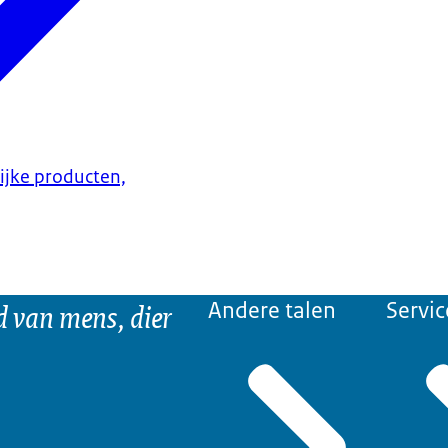
lijke producten,
d van mens, dier
Andere talen
Servic