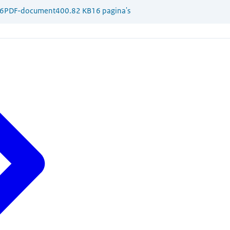
6
PDF-document
400.82 KB
16 pagina's