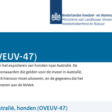
Naar de homepage van NVWA
Nederlandse Voedsel- en Warena
Ministerie van Landbouw, Visseri
Voedselzekerheid en Natuur
OVEUV-47)
or het exporteren van honden naar Australië. De
 voorwaarden die gelden voor de invoer in Australië,
A hiervoor moet uitvoeren, en de gegevens die het
leveren aan de NVWA.
tralië, honden (OVEUV-47)