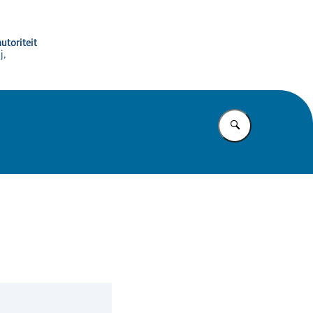
utoriteit
j,
Vul in wat u z