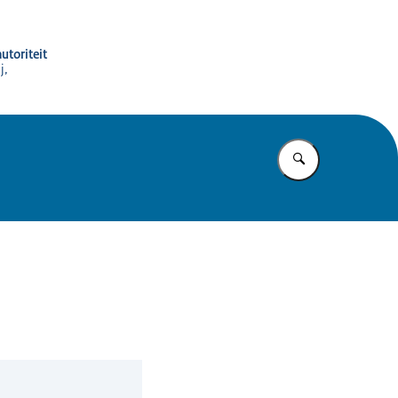
utoriteit
j,
Vul in wat u z