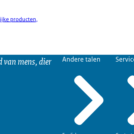
lijke producten,
d van mens, dier
Andere talen
Servic