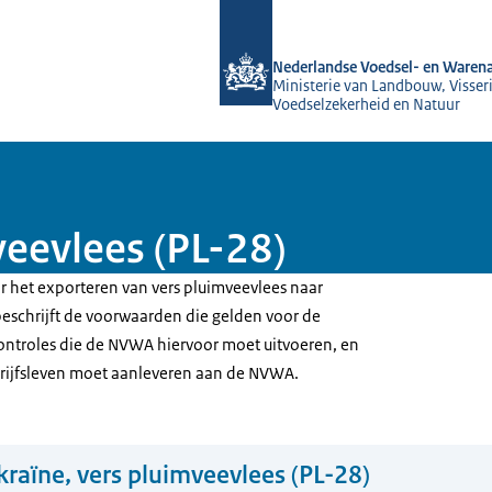
Naar de homepage van NVWA
Nederlandse Voedsel- en Warena
Ministerie van Landbouw, Visseri
Voedselzekerheid en Natuur
veevlees (PL-28)
or het exporteren van vers pluimveevlees naar
beschrijft de voorwaarden die gelden voor de
controles die de NVWA hiervoor moet uitvoeren, en
drijfsleven moet aanleveren aan de NVWA.
raïne, vers pluimveevlees (PL-28)