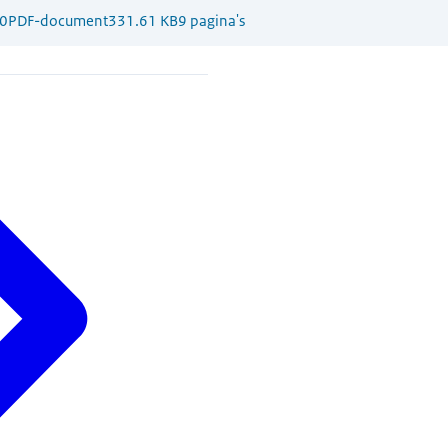
0
PDF-document
331.61 KB
9 pagina's