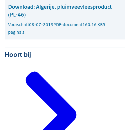
Download:
Algerije, pluimveevleesproduct
(PL-46)
Voorschrift
08-07-2019
PDF-document
160.16 KB
5
pagina's
Hoort bij