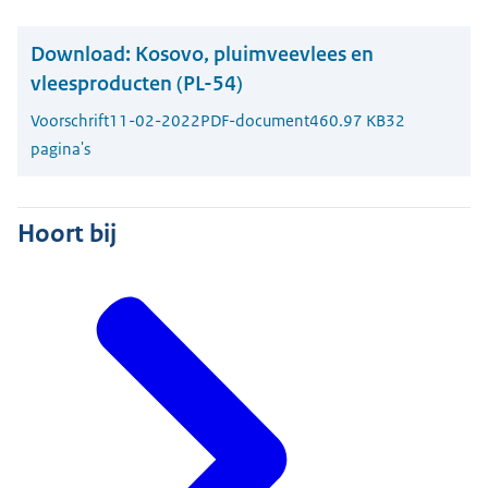
Download:
Kosovo, pluimveevlees en
vleesproducten (PL-54)
Voorschrift
11-02-2022
PDF-document
460.97 KB
32
pagina's
Hoort bij