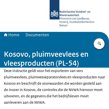
Naar de homepage van NVWA
Nederlandse Voedsel- en
Warenautoriteit
Ministerie van Landbouw,
Visserij, Voedselzekerheid en
Natuur
Home
Documenten
Vu
Kosovo, pluimveevlees en
vleesproducten (PL-54)
Deze instructie geldt voor het exporteren van vers
pluimveevlees, pluimveeseparatorvlees en vleesproducten naar
Kosovo en beschrijft de voorwaarden die worden gesteld aan
de invoer in Kosovo, de controles die de NVWA hiervoor moet
uitvoeren, en de gegevens die het bedrijfsleven moet
aanleveren aan de NVWA.