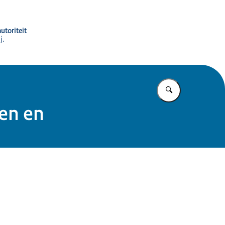
utoriteit
j,
Vul in wat u z
en en