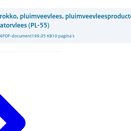
okko, pluimveevlees, pluimveevleesproduct
torvlees (PL-55)
4
PDF-document
199.05 KB
10 pagina's