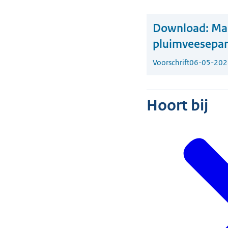
Download:
Mar
pluimveesepara
Voorschrift
06-05-202
Hoort bij