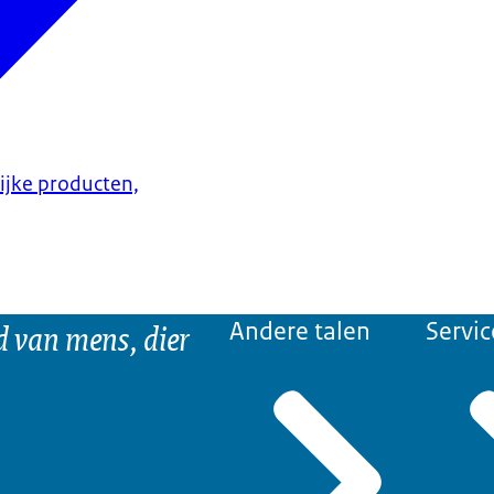
lijke producten,
d van mens, dier
Andere talen
Servic