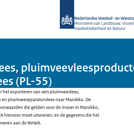
Naar de homepage van NVWA
Nederlandse Voedsel- en Warena
Ministerie van Landbouw, Visseri
Voedselzekerheid en Natuur
ees, pluimveevleesproduct
es (PL-55)
or het exporteren van vers pluimveevlees,
 en pluimveeseparatorvlees naar Marokko. De
 voorwaarden die gelden voor de invoer in Marokko,
A hiervoor moet uitvoeren, en de gegevens die het
leveren aan de NVWA.