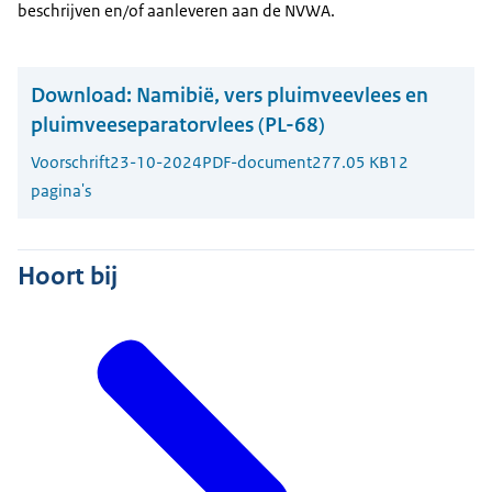
beschrijven en/of aanleveren aan de NVWA.
Download:
Namibië, vers pluimveevlees en
pluimveeseparatorvlees (PL-68)
Voorschrift
23-10-2024
PDF-document
277.05 KB
12
pagina's
Hoort bij