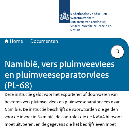
Naar de homepage van NVWA
Nederlandse Voedsel- en
Warenautoriteit
Ministerie van Landbouw,
Visserij, Voedselzekerheid en
Natuur
Home
Documenten
Vu
Namibië, vers pluimveevlees
en pluimveeseparatorvlees
(PL-68)
Deze instructie geldt voor het exporteren of doorvoeren van
bevroren vers pluimveevlees en pluimveeseparatorvlees naar
Namibië. De instructie beschrijft de voorwaarden die gelden
voor de invoer in Namibië, de controles die de NVWA hiervoor
moet uitvoeren, en de gegevens die het bedrijfsleven moet