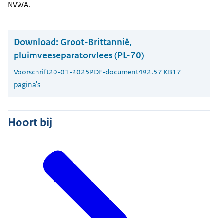
NVWA.
Download:
Groot-Brittannië,
pluimveeseparatorvlees (PL-70)
Voorschrift
20-01-2025
PDF-document
492.57 KB
17
pagina's
Hoort bij