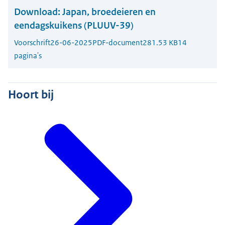
Download:
Japan, broedeieren en
eendagskuikens (PLUUV-39)
Voorschrift
26-06-2025
PDF-document
281.53 KB
14
pagina's
Hoort bij