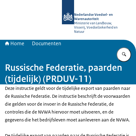
Naar de homepage van NVWA
Nederlandse Voedsel- en
Warenautoriteit
Ministerie van Landbouw,
Visserij, Voedselzekerheid en
Natuur
Home
Documenten
Vu
Russische Federatie, paarden
(tijdelijk) (PRDUV-11)
Deze instructie geldt voor de tijdelijke export van paarden naar
de Russische Federatie. De instructie beschrijft de voorwaarden
die gelden voor de invoer in de Russische Federatie, de
controles die de NVWA hiervoor moet uitvoeren, en de
gegevens die het bedrijfsleven moet aanleveren aan de NVWA.
De tijdelijke export van paarden naar de Russische Federatie is