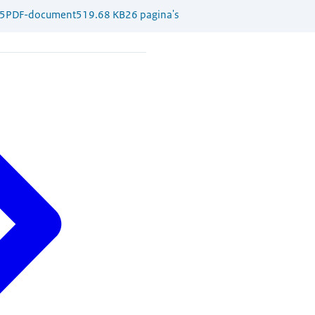
5
PDF-document
519.68 KB
26 pagina's