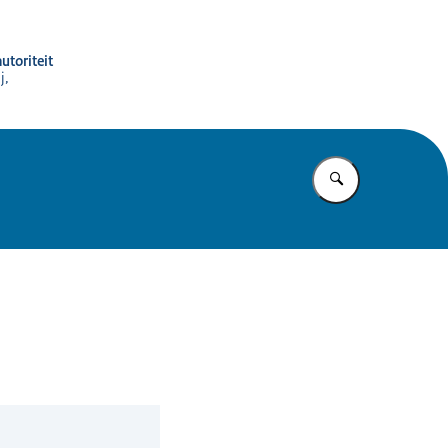
utoriteit
j,
Vul in wat u z