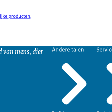
lijke producten,
d van mens, dier
Andere talen
Servic