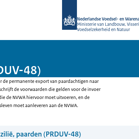
Naar de homepage van NVWA
Nederlandse Voedsel- en Warena
Ministerie van Landbouw, Visseri
Voedselzekerheid en Natuur
RDUV-48)
oor de permanente export van paardachtigen naar
beschrijft de voorwaarden die gelden voor de invoer
s die de NVWA hiervoor moet uitvoeren, en de
jfsleven moet aanleveren aan de NVWA.
zilië, paarden (PRDUV-48)