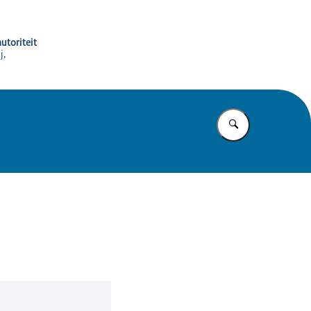
utoriteit
j,
Vul in wat u z