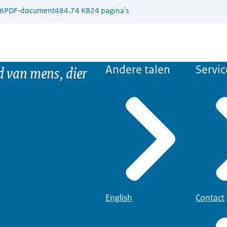
6
PDF-document
484.74 KB
24 pagina's
d van mens, dier
Andere talen
Servic
English
Contact