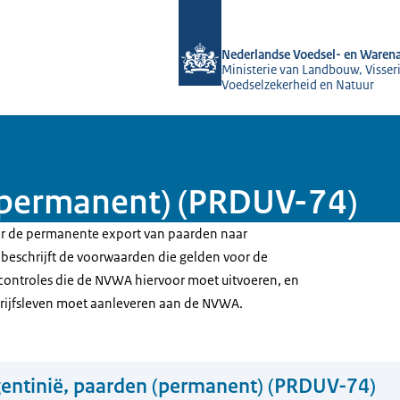
Naar de homepage van NVWA
Nederlandse Voedsel- en Warena
Ministerie van Landbouw, Visseri
Voedselzekerheid en Natuur
 (permanent) (PRDUV-74)
oor de permanente export van paarden naar
e beschrijft de voorwaarden die gelden voor de
e controles die de NVWA hiervoor moet uitvoeren, en
drijfsleven moet aanleveren aan de NVWA.
entinië, paarden (permanent) (PRDUV-74)