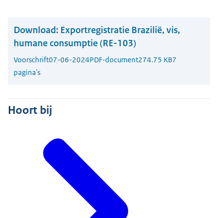
Download:
Exportregistratie Brazilië, vis,
humane consumptie (RE-103)
Voorschrift
07-06-2024
PDF-document
274.75 KB
7
pagina's
Hoort bij