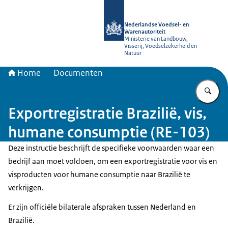
Naar de homepage van NVWA
Nederlandse Voedsel- en
Warenautoriteit
Ministerie van Landbouw,
Visserij, Voedselzekerheid en
Natuur
Home
Documenten
Vu
Exportregistratie Brazilië, vis,
humane consumptie (RE-103)
Deze instructie beschrijft de specifieke voorwaarden waar een
bedrijf aan moet voldoen, om een exportregistratie voor vis en
visproducten voor humane consumptie naar Brazilië te
verkrijgen.
Er zijn officiële bilaterale afspraken tussen Nederland en
Brazilië.