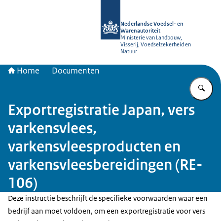
Naar de homepage van NVWA
Nederlandse Voedsel- en
Warenautoriteit
Ministerie van Landbouw,
Visserij, Voedselzekerheid en
Natuur
Home
Documenten
Vu
Exportregistratie Japan, vers
varkensvlees,
varkensvleesproducten en
varkensvleesbereidingen (RE-
106)
Deze instructie beschrijft de specifieke voorwaarden waar een
bedrijf aan moet voldoen, om een exportregistratie voor vers