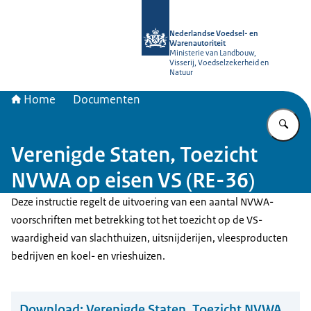
Naar de homepage van NVWA
Nederlandse Voedsel- en
Warenautoriteit
Ministerie van Landbouw,
Visserij, Voedselzekerheid en
Natuur
Home
Documenten
Vu
Verenigde Staten, Toezicht
NVWA op eisen VS (RE-36)
Deze instructie regelt de uitvoering van een aantal NVWA-
voorschriften met betrekking tot het toezicht op de VS-
waardigheid van slachthuizen, uitsnijderijen, vleesproducten
bedrijven en koel- en vrieshuizen.
Download:
Verenigde Staten, Toezicht NVWA