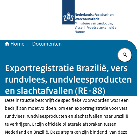
Naar de homepage van NVWA
Nederlandse Voedsel- en
Warenautoriteit
Ministerie van Landbouw,
Visserij, Voedselzekerheid en
Natuur
Home
Documenten
Vu
Exportregistratie Brazilië, vers
rundvlees, rundvleesproducten
en slachtafvallen (RE-88)
Deze instructie beschrijft de specifieke voorwaarden waar een
bedrijf aan moet voldoen, om een exportregistratie voor vers
rundvlees, rundvleesproducten en slachtafvallen naar Brazilië
te verkrijgen. Er zijn officiële bilaterale afspraken tussen
Nederland en Brazilië. Deze afspraken zijn bindend, van deze