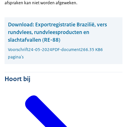
afspraken kan niet worden afgeweken.
Download:
Exportregistratie Brazilië, vers
rundvlees, rundvleesproducten en
slachtafvallen (RE-88)
Voorschrift
24-05-2024
PDF-document
266.35 KB
6
pagina's
Hoort bij