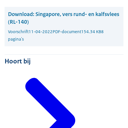
Download:
Singapore, vers rund- en kalfsvlees
(RL-140)
Voorschrift
11-04-2022
PDF-document
154.34 KB
8
pagina's
Hoort bij