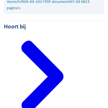
Voorschrift
09-09-2021
PDF-document
497.09 KB
23
pagina's
Hoort bij