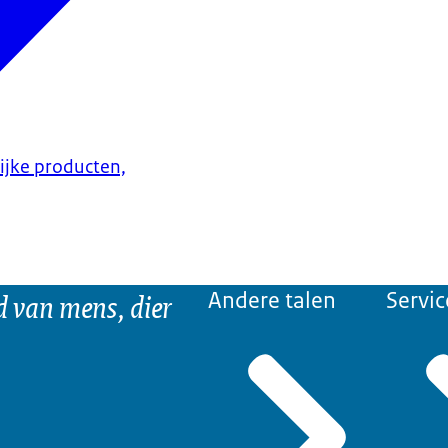
lijke producten,
d van mens, dier
Andere talen
Servic