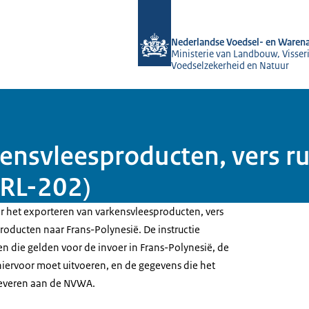
Naar de homepage van NVWA
Nederlandse Voedsel- en Warena
Ministerie van Landbouw, Visseri
Voedselzekerheid en Natuur
kensvleesproducten, vers r
(RL-202)
or het exporteren van varkensvleesproducten, vers
roducten naar Frans-Polynesië. De instructie
n die gelden voor de invoer in Frans-Polynesië, de
iervoor moet uitvoeren, en de gegevens die het
leveren aan de NVWA.