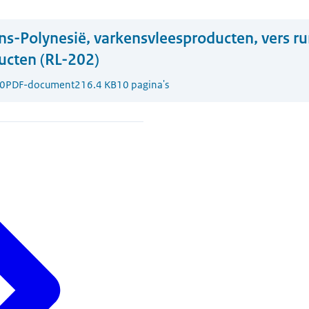
ns-Polynesië, varkensvleesproducten, vers r
ucten (RL-202)
0
PDF-document
216.4 KB
10 pagina's