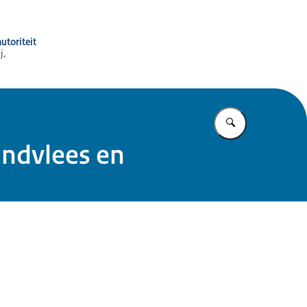
utoriteit
j,
Vul in wat u z
undvlees en