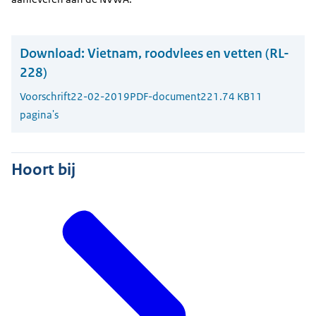
Download:
Vietnam, roodvlees en vetten (RL-
228)
Voorschrift
22-02-2019
PDF-document
221.74 KB
11
pagina's
Hoort bij