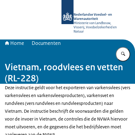
Naar de homepage van NVWA
Nederlandse Voedsel- en
Warenautoriteit
Ministerie van Landbouw,
Visserij, Voedselzekerheid en
Natuur
Home
Documenten
Vu
Vietnam, roodvlees en vetten
(RL-228)
Deze instructie geldt voor het exporteren van varkensvlees (vers
varkensvlees en varkensvlees­producten), varkensvet en
rundvlees (vers rundvlees en rundvleesproducten) naar
Vietnam. De instructie beschrijft de voorwaarden die gelden
voor de invoer in Vietnam, de controles die de NVWA hiervoor
moet uitvoeren, en de gegevens die het bedrijfsleven moet
aanleveren aan de NVWA.