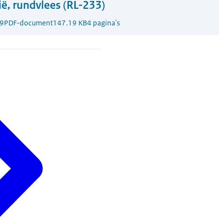
ië, rundvlees (RL-233)
9
PDF-document
147.19 KB
4 pagina's