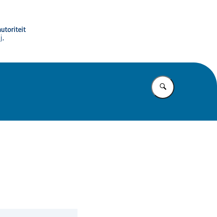
utoriteit
j,
Vul in wat u z