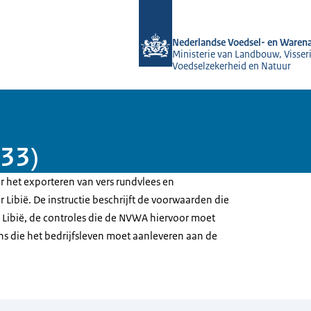
Naar de homepage van NVWA
Nederlandse Voedsel- en Warena
Ministerie van Landbouw, Visseri
Voedselzekerheid en Natuur
233)
or het exporteren van vers rundvlees en
Libië. De instructie beschrijft de voorwaarden die
n Libië, de controles die de NVWA hiervoor moet
ns die het bedrijfsleven moet aanleveren aan de