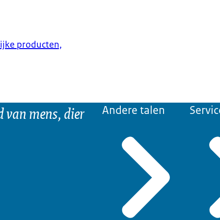
lijke producten,
d van mens, dier
Andere talen
Servic