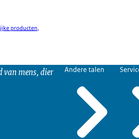
lijke producten,
d van mens, dier
Andere talen
Servic