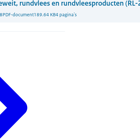
weit, rundvlees en rundvleesproducten (RL-
8
PDF-document
189.64 KB
4 pagina's