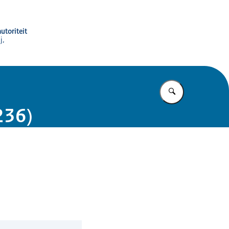
utoriteit
j,
Vul in wat u z
236)