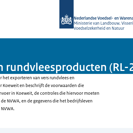
Naar de homepage van NVWA
Nederlandse Voedsel- en Warena
Ministerie van Landbouw, Visseri
Voedselzekerheid en Natuur
n rundvleesproducten (RL-
or het exporteren van vers rundvlees en
 Koeweit en beschrijft de voorwaarden die
nvoer in Koeweit, de controles die hiervoor moeten
de NVWA, en de gegevens die het bedrijfsleven
e NVWA.