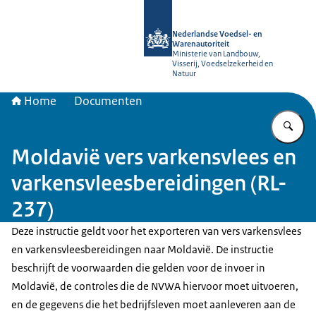
Naar de homepage van NVWA
Nederlandse Voedsel- en
Warenautoriteit
Ministerie van Landbouw,
Visserij, Voedselzekerheid en
Natuur
Home
Documenten
Vu
Moldavië vers varkensvlees en
varkensvleesbereidingen (RL-
237)
Deze instructie geldt voor het exporteren van vers varkensvlees
en varkensvleesbereidingen naar Moldavië. De instructie
beschrijft de voorwaarden die gelden voor de invoer in
Moldavië, de controles die de NVWA hiervoor moet uitvoeren,
en de gegevens die het bedrijfsleven moet aanleveren aan de