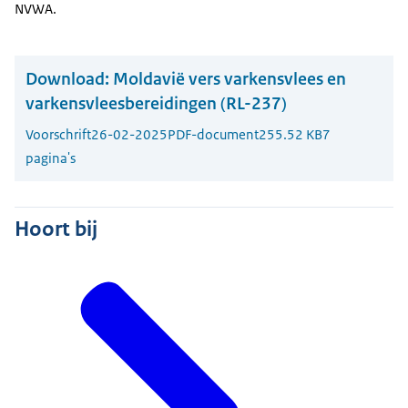
NVWA.
Download:
Moldavië vers varkensvlees en
varkensvleesbereidingen (RL-237)
Voorschrift
26-02-2025
PDF-document
255.52 KB
7
pagina's
Hoort bij