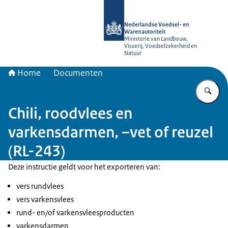
Naar de homepage van NVWA
Nederlandse Voedsel- en
Warenautoriteit
Ministerie van Landbouw,
Visserij, Voedselzekerheid en
Natuur
Home
Documenten
Vu
Chili, roodvlees en
varkensdarmen, –vet of reuzel
(RL-243)
Deze instructie geldt voor het exporteren van:
vers rundvlees
vers varkensvlees
rund- en/of varkensvleesproducten
varkensdarmen