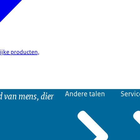
lijke producten,
d van mens, dier
Andere talen
Servic