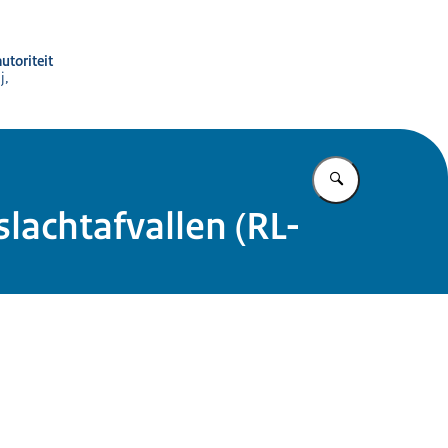
utoriteit
j,
Vul in wat u z
slachtafvallen (RL-