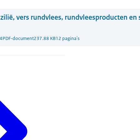
zilië, vers rundvlees, rundvleesproducten en 
4
PDF-document
237.88 KB
12 pagina's