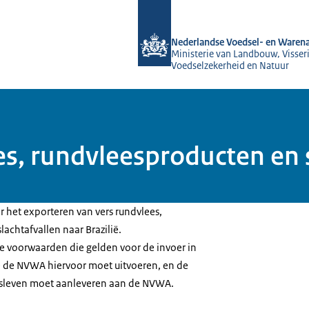
Naar de homepage van NVWA
Nederlandse Voedsel- en Warena
Ministerie van Landbouw, Visseri
Voedselzekerheid en Natuur
ees, rundvleesproducten en 
or het exporteren van vers rundvlees,
achtafvallen naar Brazilië.
 de voorwaarden die gelden voor de invoer in
ie de NVWA hiervoor moet uitvoeren, en de
jfsleven moet aanleveren aan de NVWA.