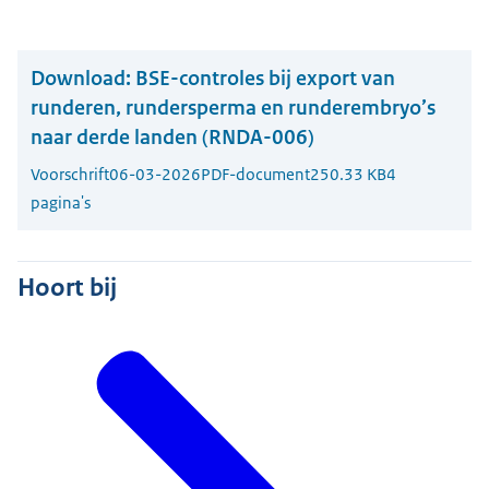
Download:
BSE-controles bij export van
runderen, rundersperma en runderembryo’s
naar derde landen (RNDA-006)
Voorschrift
06-03-2026
PDF-document
250.33 KB
4
pagina's
Hoort bij