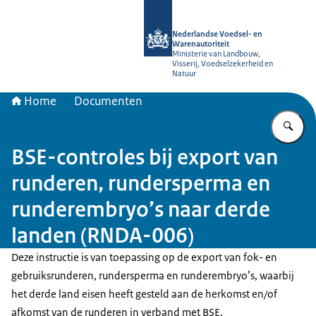
Naar de homepage van NVWA
Nederlandse Voedsel- en
Warenautoriteit
Ministerie van Landbouw,
Visserij, Voedselzekerheid en
Natuur
Home
Documenten
Vu
BSE-controles bij export van
runderen, rundersperma en
runderembryo’s naar derde
landen (RNDA-006)
Deze instructie is van toepassing op de export van fok- en
gebruiksrunderen, rundersperma en runderembryo’s, waarbij
het derde land eisen heeft gesteld aan de herkomst en/of
afkomst van de runderen in verband met BSE.