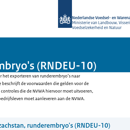
Naar de homepage van NVWA
Nederlandse Voedsel- en Warena
Ministerie van Landbouw, Visseri
Voedselzekerheid en Natuur
mbryo's (RNDEU-10)
oor het exporteren van runderembryo’s naar
e beschrijft de voorwaarden die gelden voor de
e controles die de NVWA hiervoor moet uitvoeren,
bedrijfsleven moet aanleveren aan de NVWA.
zachstan, runderembryo's (RNDEU-10)