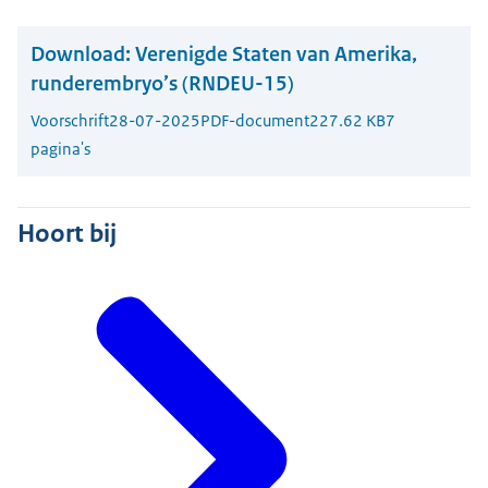
Download:
Verenigde Staten van Amerika,
runderembryo’s (RNDEU-15)
Voorschrift
28-07-2025
PDF-document
227.62 KB
7
pagina's
Hoort bij