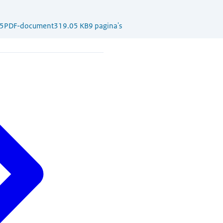
5
PDF-document
319.05 KB
9 pagina's