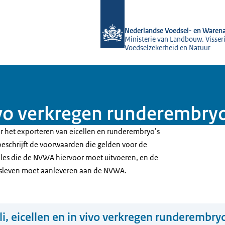
Naar de homepage van NVWA
Nederlandse Voedsel- en Warena
Ministerie van Landbouw, Visseri
Voedselzekerheid en Natuur
 vivo verkregen runderembr
or het exporteren van eicellen en runderembryo’s
e beschrijft de voorwaarden die gelden voor de
roles die de NVWA hiervoor moet uitvoeren, en de
jfsleven moet aanleveren aan de NVWA.
li, eicellen en in vivo verkregen runderembr