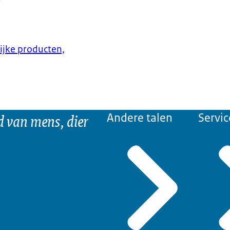
lijke producten,
d van mens, dier
Andere talen
Servic