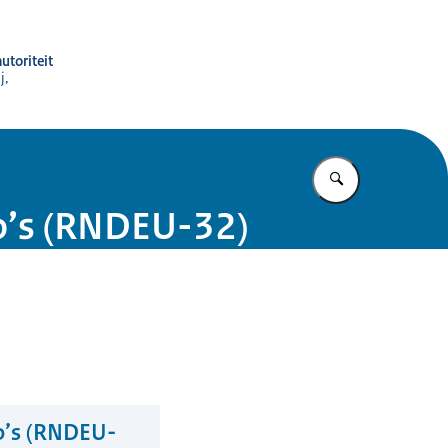
utoriteit
j,
Vul in wat u z
yo’s (RNDEU-32)
yo’s (RNDEU-